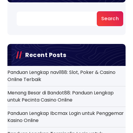
Search
Recent Posts
Panduan Lengkap navi188: Slot, Poker & Casino
Online Terbaik
Menang Besar di Bandot88: Panduan Lengkap
untuk Pecinta Casino Online
Panduan Lengkap Ibcmax Login untuk Penggemar
Kasino Online