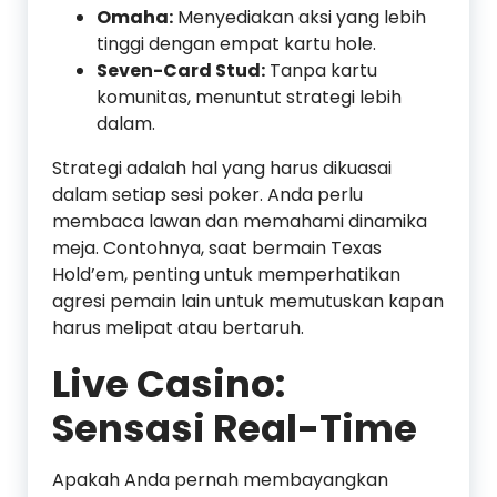
Omaha:
Menyediakan aksi yang lebih
tinggi dengan empat kartu hole.
Seven-Card Stud:
Tanpa kartu
komunitas, menuntut strategi lebih
dalam.
Strategi adalah hal yang harus dikuasai
dalam setiap sesi poker. Anda perlu
membaca lawan dan memahami dinamika
meja. Contohnya, saat bermain Texas
Hold’em, penting untuk memperhatikan
agresi pemain lain untuk memutuskan kapan
harus melipat atau bertaruh.
Live Casino:
Sensasi Real-Time
Apakah Anda pernah membayangkan