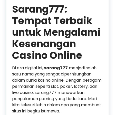
Sarang777:
Tempat Terbaik
untuk Mengalami
Kesenangan
Casino Online
Di era digital ini,
sarang777
menjadi salah
satu nama yang sangat diperhitungkan
dalam dunia kasino online. Dengan beragam
permainan seperti slot, poker, lottery, dan
live casino, sarang777 menawarkan
pengalaman gaming yang tiada tara. Mari
kita telusuri lebih dalam apa yang membuat
situs ini begitu istimewa.