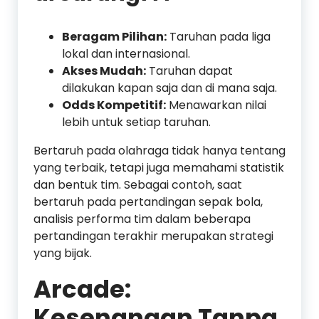
Beragam Pilihan:
Taruhan pada liga
lokal dan internasional.
Akses Mudah:
Taruhan dapat
dilakukan kapan saja dan di mana saja.
Odds Kompetitif:
Menawarkan nilai
lebih untuk setiap taruhan.
Bertaruh pada olahraga tidak hanya tentang
yang terbaik, tetapi juga memahami statistik
dan bentuk tim. Sebagai contoh, saat
bertaruh pada pertandingan sepak bola,
analisis performa tim dalam beberapa
pertandingan terakhir merupakan strategi
yang bijak.
Arcade:
Kesenangan Tanpa