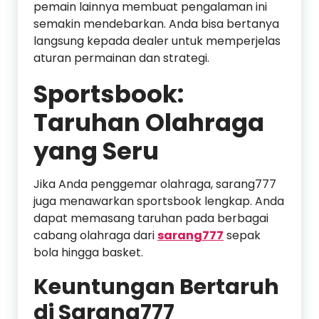
pemain lainnya membuat pengalaman ini
semakin mendebarkan. Anda bisa bertanya
langsung kepada dealer untuk memperjelas
aturan permainan dan strategi.
Sportsbook:
Taruhan Olahraga
yang Seru
Jika Anda penggemar olahraga, sarang777
juga menawarkan sportsbook lengkap. Anda
dapat memasang taruhan pada berbagai
cabang olahraga dari
sarang777
sepak
bola hingga basket.
Keuntungan Bertaruh
di Sarang777