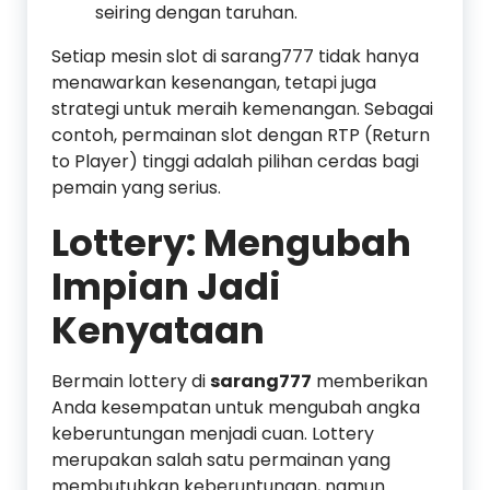
seiring dengan taruhan.
Setiap mesin slot di sarang777 tidak hanya
menawarkan kesenangan, tetapi juga
strategi untuk meraih kemenangan. Sebagai
contoh, permainan slot dengan RTP (Return
to Player) tinggi adalah pilihan cerdas bagi
pemain yang serius.
Lottery: Mengubah
Impian Jadi
Kenyataan
Bermain lottery di
sarang777
memberikan
Anda kesempatan untuk mengubah angka
keberuntungan menjadi cuan. Lottery
merupakan salah satu permainan yang
membutuhkan keberuntungan, namun