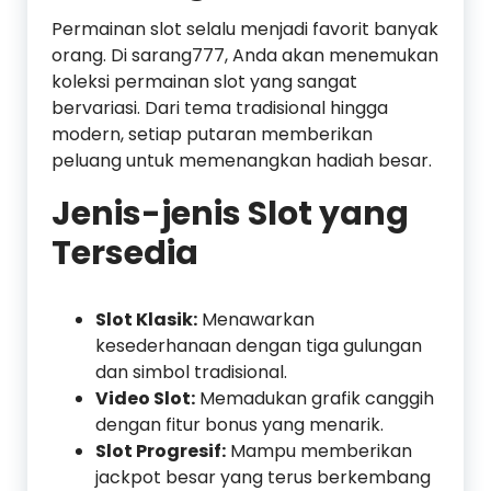
Permainan slot selalu menjadi favorit banyak
orang. Di sarang777, Anda akan menemukan
koleksi permainan slot yang sangat
bervariasi. Dari tema tradisional hingga
modern, setiap putaran memberikan
peluang untuk memenangkan hadiah besar.
Jenis-jenis Slot yang
Tersedia
Slot Klasik:
Menawarkan
kesederhanaan dengan tiga gulungan
dan simbol tradisional.
Video Slot:
Memadukan grafik canggih
dengan fitur bonus yang menarik.
Slot Progresif:
Mampu memberikan
jackpot besar yang terus berkembang