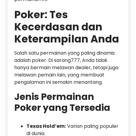
Poker: Tes
Kecerdasan dan
Keterampilan Anda
Salah satu permainan yang paling dinamis
adalah poker. Di sarang777, Anda tidak
hanya bermain melawan dealer, tetapi juga
melawan pemain lain, yang membuat
pengalaman ini semakin menantang.
Jenis Permainan
Poker yang Tersedia
Texas Hold’em:
Varian paling populer
di dunia.