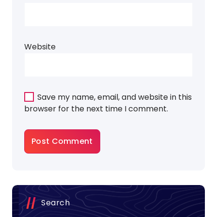
Website
Save my name, email, and website in this
browser for the next time I comment.
Search