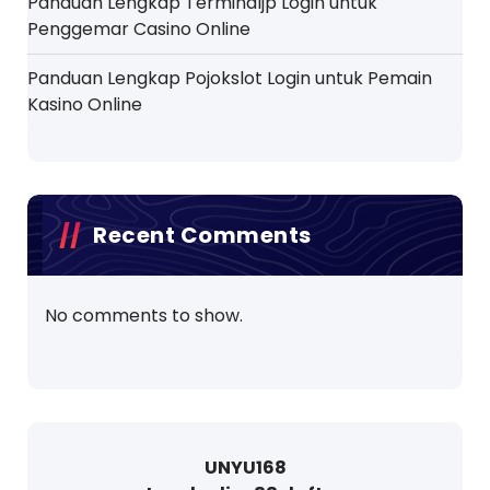
Panduan Lengkap Terminaljp Login untuk
Penggemar Casino Online
Panduan Lengkap Pojokslot Login untuk Pemain
Kasino Online
Recent Comments
No comments to show.
UNYU168