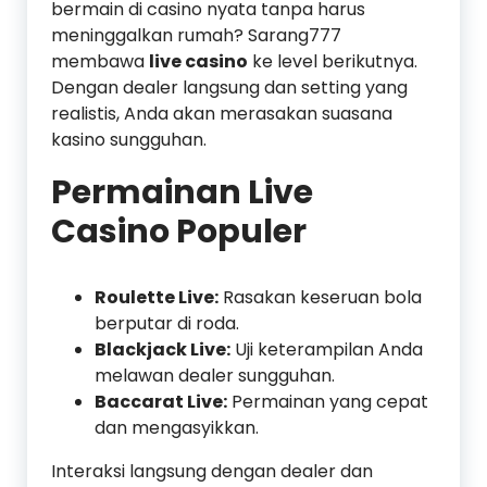
bermain di casino nyata tanpa harus
meninggalkan rumah? Sarang777
membawa
live casino
ke level berikutnya.
Dengan dealer langsung dan setting yang
realistis, Anda akan merasakan suasana
kasino sungguhan.
Permainan Live
Casino Populer
Roulette Live:
Rasakan keseruan bola
berputar di roda.
Blackjack Live:
Uji keterampilan Anda
melawan dealer sungguhan.
Baccarat Live:
Permainan yang cepat
dan mengasyikkan.
Interaksi langsung dengan dealer dan