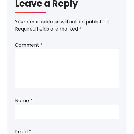
Leave a Reply
Your email address will not be published.
Required fields are marked
*
Comment
*
Name
*
Email
*