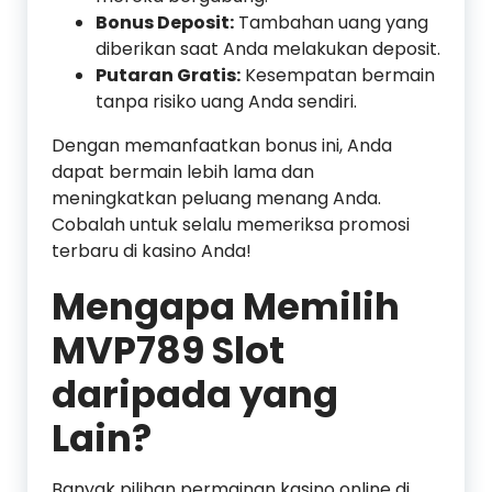
Bonus Deposit:
Tambahan uang yang
diberikan saat Anda melakukan deposit.
Putaran Gratis:
Kesempatan bermain
tanpa risiko uang Anda sendiri.
Dengan memanfaatkan bonus ini, Anda
dapat bermain lebih lama dan
meningkatkan peluang menang Anda.
Cobalah untuk selalu memeriksa promosi
terbaru di kasino Anda!
Mengapa Memilih
MVP789 Slot
daripada yang
Lain?
Banyak pilihan permainan kasino online di