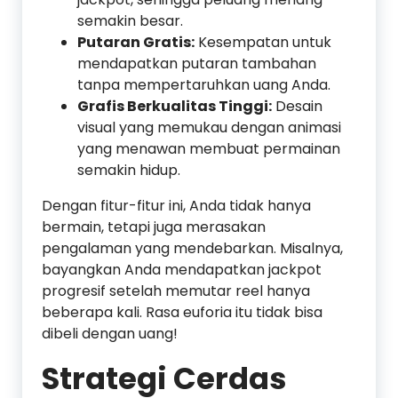
semakin besar.
Putaran Gratis:
Kesempatan untuk
mendapatkan putaran tambahan
tanpa mempertaruhkan uang Anda.
Grafis Berkualitas Tinggi:
Desain
visual yang memukau dengan animasi
yang menawan membuat permainan
semakin hidup.
Dengan fitur-fitur ini, Anda tidak hanya
bermain, tetapi juga merasakan
pengalaman yang mendebarkan. Misalnya,
bayangkan Anda mendapatkan jackpot
progresif setelah memutar reel hanya
beberapa kali. Rasa euforia itu tidak bisa
dibeli dengan uang!
Strategi Cerdas