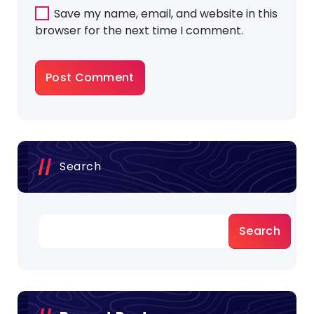
Save my name, email, and website in this
browser for the next time I comment.
Search
Search