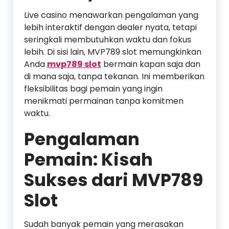
Live casino menawarkan pengalaman yang
lebih interaktif dengan dealer nyata, tetapi
seringkali membutuhkan waktu dan fokus
lebih. Di sisi lain, MVP789 slot memungkinkan
Anda
mvp789 slot
bermain kapan saja dan
di mana saja, tanpa tekanan. Ini memberikan
fleksibilitas bagi pemain yang ingin
menikmati permainan tanpa komitmen
waktu.
Pengalaman
Pemain: Kisah
Sukses dari MVP789
Slot
Sudah banyak pemain yang merasakan