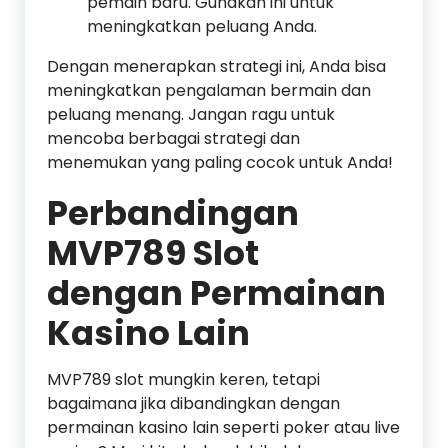
pemain baru. Gunakan ini untuk
meningkatkan peluang Anda.
Dengan menerapkan strategi ini, Anda bisa
meningkatkan pengalaman bermain dan
peluang menang. Jangan ragu untuk
mencoba berbagai strategi dan
menemukan yang paling cocok untuk Anda!
Perbandingan
MVP789 Slot
dengan Permainan
Kasino Lain
MVP789 slot mungkin keren, tetapi
bagaimana jika dibandingkan dengan
permainan kasino lain seperti poker atau live