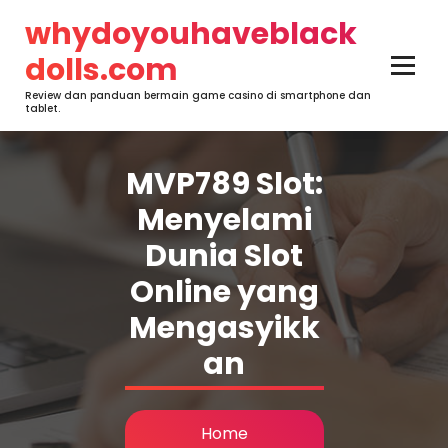
Skip
whydoyouhaveblack
to
content
dolls.com
Review dan panduan bermain game casino di smartphone dan
tablet.
MVP789 Slot:
Menyelami
Dunia Slot
Online yang
Mengasyikk
an
Home