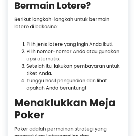
Bermain Lotere?
Berikut langkah-langkah untuk bermain
lotere di bdkasino:
Pilih jenis lotere yang ingin Anda ikuti.
Pilih nomor-nomor Anda atau gunakan
opsi otomatis.
Setelah itu, lakukan pembayaran untuk
tiket Anda.
Tunggu hasil pengundian dan lihat
apakah Anda beruntung!
Menaklukkan Meja
Poker
Poker adalah permainan strategi yang