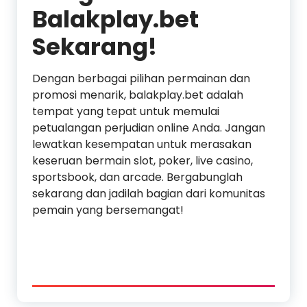
Balakplay.bet
Sekarang!
Dengan berbagai pilihan permainan dan
promosi menarik, balakplay.bet adalah
tempat yang tepat untuk memulai
petualangan perjudian online Anda. Jangan
lewatkan kesempatan untuk merasakan
keseruan bermain slot, poker, live casino,
sportsbook, dan arcade. Bergabunglah
sekarang dan jadilah bagian dari komunitas
pemain yang bersemangat!