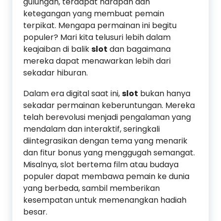
gulungan, terdapat harapan dan
ketegangan yang membuat pemain
terpikat. Mengapa permainan ini begitu
populer? Mari kita telusuri lebih dalam
keajaiban di balik
slot
dan bagaimana
mereka dapat menawarkan lebih dari
sekadar hiburan.
Dalam era digital saat ini,
slot
bukan hanya
sekadar permainan keberuntungan. Mereka
telah berevolusi menjadi pengalaman yang
mendalam dan interaktif, seringkali
diintegrasikan dengan tema yang menarik
dan fitur bonus yang menggugah semangat.
Misalnya, slot bertema film atau budaya
populer dapat membawa pemain ke dunia
yang berbeda, sambil memberikan
kesempatan untuk memenangkan hadiah
besar.