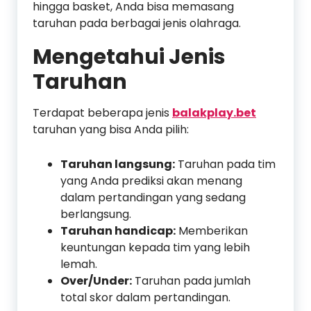
hingga basket, Anda bisa memasang
taruhan pada berbagai jenis olahraga.
Mengetahui Jenis
Taruhan
Terdapat beberapa jenis
balakplay.bet
taruhan yang bisa Anda pilih:
Taruhan langsung:
Taruhan pada tim
yang Anda prediksi akan menang
dalam pertandingan yang sedang
berlangsung.
Taruhan handicap:
Memberikan
keuntungan kepada tim yang lebih
lemah.
Over/Under:
Taruhan pada jumlah
total skor dalam pertandingan.