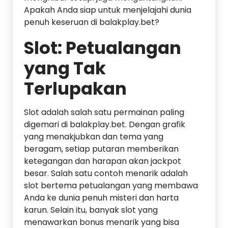
Apakah Anda siap untuk menjelajahi dunia
penuh keseruan di balakplay.bet?
Slot: Petualangan
yang Tak
Terlupakan
Slot adalah salah satu permainan paling
digemari di balakplay.bet. Dengan grafik
yang menakjubkan dan tema yang
beragam, setiap putaran memberikan
ketegangan dan harapan akan jackpot
besar. Salah satu contoh menarik adalah
slot bertema petualangan yang membawa
Anda ke dunia penuh misteri dan harta
karun. Selain itu, banyak slot yang
menawarkan bonus menarik yang bisa