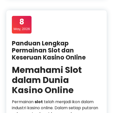
8
May, 2026
Panduan Lengkap
Permainan Slot dan
Keseruan Kasino Online
Memahami Slot
dalam Dunia
Kasino Online
Permainan
slot
telah menjadi ikon dalam
industri kasino online. Dalam setiap putaran