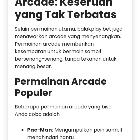
Arcade: Keseruan
yang Tak Terbatas
Selain permainan utama, balakplay.bet juga
menawarkan arcade yang menyenangkan.
Permainan arcade memberikan
kesempatan untuk bermain sambil
bersenang-senang, tanpa tekanan untuk
menang besar.
Permainan Arcade
Populer
Beberapa permainan arcade yang bisa
Anda coba adalah:
Pac-Man:
Mengumpulkan poin sambil
menghindari hantu.