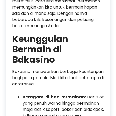
merevolusi cara kita menikmati permainan,
memungkinkan kita untuk bermain kapan
saja dan di mana saja. Dengan hanya
beberapa klik, kesenangan dan peluang
besar menunggu Anda.
Keunggulan
Bermain di
Bdkasino
Bdkasino menawarkan berbagai keuntungan
bagi para pemain. Mari kita lihat beberapa di
antaranya:
Beragam Pilihan Permainan:
Dari slot
yang penuh warna hingga permainan
meja klasik seperti poker dan blackjack,
bdkasino memiliki semuanya.