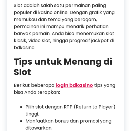
Slot adalah salah satu permainan paling
populer di kasino online. Dengan grafik yang
memukau dan tema yang beragam,
permainan ini mampu menarik perhatian
banyak pemain. Anda bisa menemukan slot
klasik, video slot, hingga progresif jackpot di
bdkasino.
Tips untuk Menang di
Slot
Berikut beberapa
login bdkasino
tips yang
bisa Anda terapkan:
Pilih slot dengan RTP (Return to Player)
tinggi.
Manfaatkan bonus dan promosi yang
ditawarkan.