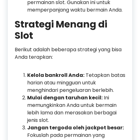
permainan slot. Gunakan ini untuk
memperpanjang waktu bermain Anda.
Strategi Menang di
Slot
Berikut adalah beberapa strategi yang bisa
Anda terapkan:
Kelola bankroll Anda:
Tetapkan batas
harian atau mingguan untuk
menghindari pengeluaran berlebih.
Mulai dengan taruhan kecil:
Ini
memungkinkan Anda untuk bermain
lebih lama dan merasakan berbagai
jenis slot.
Jangan tergoda oleh jackpot besar:
Fokuslah pada permainan yang