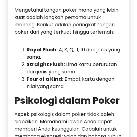
Mengetahui tangan poker mana yang lebih
kuat adalah langkah pertama untuk
menang. Berikut adalah peringkat tangan
poker dari yang terkuat hingga terlemah:
Royal Flush:
A, K, Q, J, 10 dari jenis yang
sama.
Straight Flush:
Lima kartu berurutan
dari jenis yang sama.
Four of a Kind:
Empat kartu dengan
nilai yang sama.
Psikologi dalam Poker
Aspek psikologis dalam poker tidak boleh
diabaikan. Memahami lawan Anda dapat
memberi Anda keunggulan. Cobalah untuk
membaca ekspresi wajah dan bahasa tubuh